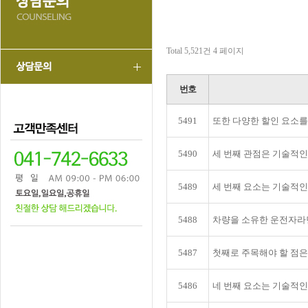
Total 5,521건
4 페이지
번호
5491
또한 다양한 할인 요소를
5490
세 번째 관점은 기술적
5489
세 번째 요소는 기술적
5488
차량을 소유한 운전자라면
5487
첫째로 주목해야 할 점은
5486
네 번째 요소는 기술적