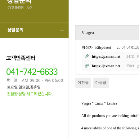
Viagra
작성자
Rileydeeri
25-04-04 01:3
https://pxman.net
347회 
https://pxman.net
350회 
이전글
다음글
Viagra * Cialis * Levitra
All the products you are looking suitabl
4 more tablets of one of the following s