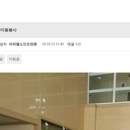
이미용봉사
성자
라파엘노인요양원
19-10-23 15:49
댓글
0건
글
다음글