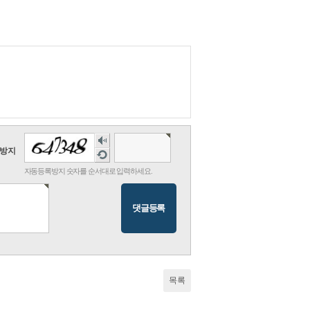
숫
자
방지
새
음
로
자동등록방지 숫자를 순서대로 입력하세요.
성
고
듣
침
기
목록